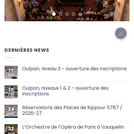
♫
DERNIÈRES NEWS
Oulpan, niveau 3 – ouverture des inscriptions
17
Juil
Aucun
commentaire
sur
Oulpan,
Oulpan, niveaux 1 & 2 – ouverture des
17
niveau
inscriptions
3
Juil
–
Aucun
ouverture
commentaire
des
Réservations des Places de Kippour 5787 /
sur
24
inscriptions
Oulpan,
2026-27
Juin
niveaux
1
Aucun
&
commentaire
L’Orchestre de l’Opéra de Paris à Vauquelin
2
sur
22
–
Réservations
Juin
Aucun