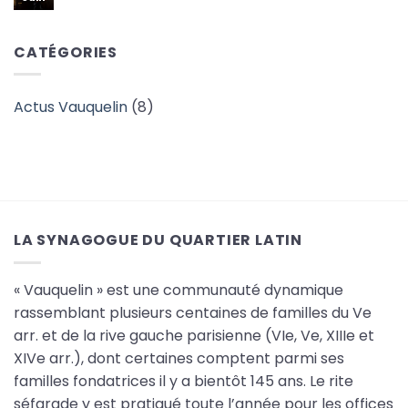
ouverture
des
commentaire
des
Places
sur
inscriptions
de
L’Orchestre
Kippour
de
CATÉGORIES
5787
l’Opéra
/
de
2026-
Paris
27
à
Vauquelin
Actus Vauquelin
(8)
LA SYNAGOGUE DU QUARTIER LATIN
« Vauquelin » est une communauté dynamique
rassemblant plusieurs centaines de familles du Ve
arr. et de la rive gauche parisienne (VIe, Ve, XIIIe et
XIVe arr.), dont certaines comptent parmi ses
familles fondatrices il y a bientôt 145 ans. Le rite
séfarade y est pratiqué toute l’année pour les offices