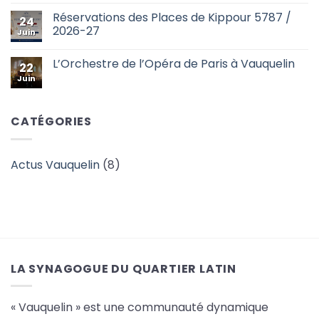
ouverture
commentaire
des
Réservations des Places de Kippour 5787 /
sur
24
inscriptions
Oulpan,
2026-27
Juin
niveaux
1
Aucun
&
commentaire
L’Orchestre de l’Opéra de Paris à Vauquelin
2
sur
22
–
Réservations
Juin
Aucun
ouverture
des
commentaire
des
Places
sur
inscriptions
de
L’Orchestre
Kippour
de
CATÉGORIES
5787
l’Opéra
/
de
2026-
Paris
27
à
Vauquelin
Actus Vauquelin
(8)
LA SYNAGOGUE DU QUARTIER LATIN
« Vauquelin » est une communauté dynamique