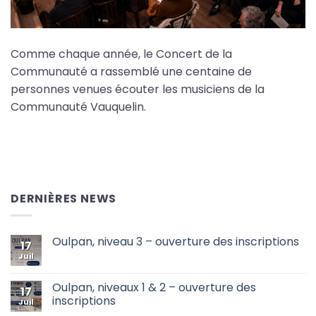
Comme chaque année, le Concert de la
Communauté a rassemblé une centaine de
personnes venues écouter les musiciens de la
Communauté Vauquelin.
DERNIÈRES NEWS
Oulpan, niveau 3 – ouverture des inscriptions
17
Juil
Aucun
commentaire
sur
Oulpan,
Oulpan, niveaux 1 & 2 – ouverture des
17
niveau
inscriptions
3
Juil
–
Aucun